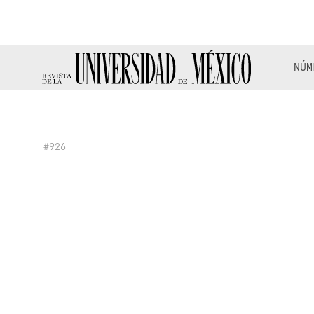
NÚM
#926