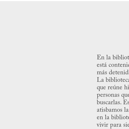
En la biblio
está conten
más detenid
La bibliotec
que reúne hi
personas qu
buscarlas. E
atisbamos la
en la biblio
vivir para s