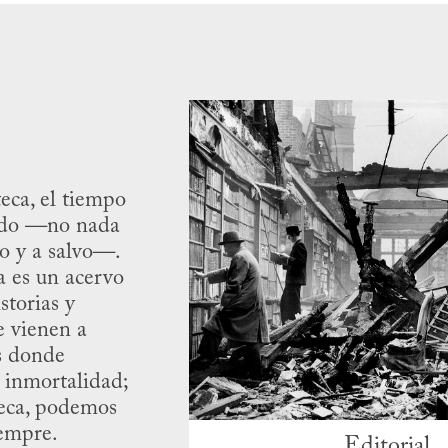
teca, el tiempo
ido —no nada
o y a salvo—.
a es un acervo
storias y
e vienen a
s donde
 inmortalidad;
teca, podemos
iempre.
Editorial