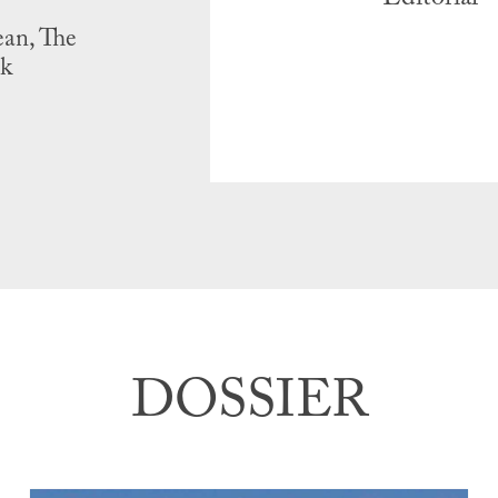
ean, The
ok
DOSSIER