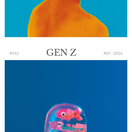
GEN Z
#932
MAY.2026