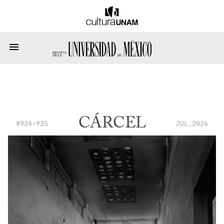
CÁRCEL
#934-935
JUL.2026