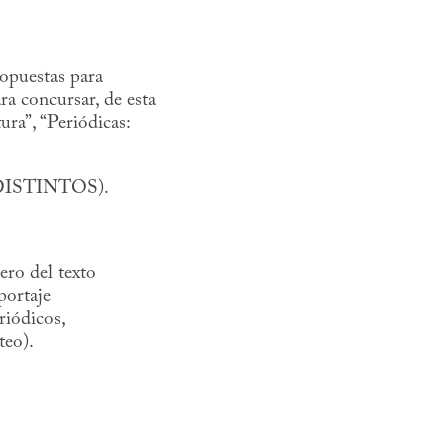
opuestas para
ara concursar, de esta
tura”, “Periódicas:
DISTINTOS).
ero del texto
eportaje
eriódicos,
teo).