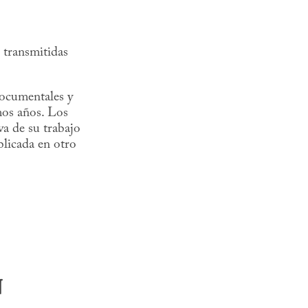
o transmitidas
documentales y
mos años. Los
va de su trabajo
blicada en otro
N