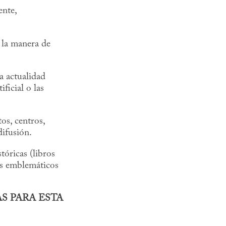
ente,
a la manera de
la actualidad
ficial o las
os, centros,
difusión.
tóricas (libros
jes emblemáticos
S PARA ESTA