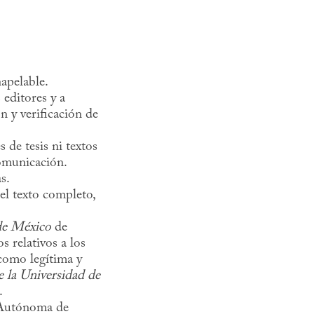
napelable.
editores y a
n y verificación de
 de tesis ni textos
omunicación.
s.
el texto completo,
 de México
de
 relativos a los
como legítima y
e la Universidad de
.
l Autónoma de