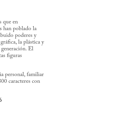
s que en
s han poblado la
ribuido poderes y
ráfica, la plástica y
 generación. El
as figuras
ia personal, familiar
800 caracteres con
6