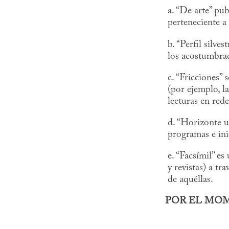
a. “De arte” pub
perteneciente a
b. “Perfil silve
los acostumbrad
c. “Fricciones” 
(por ejemplo, la
lecturas en rede
d. “Horizonte un
programas e ini
e. “Facsímil” es
y revistas) a tr
de aquéllas.
POR EL MOM