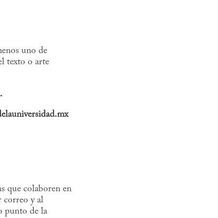
 menos uno de
l texto o arte
.
adelauniversidad.mx
as que colaboren en
 correo y al
o punto de la