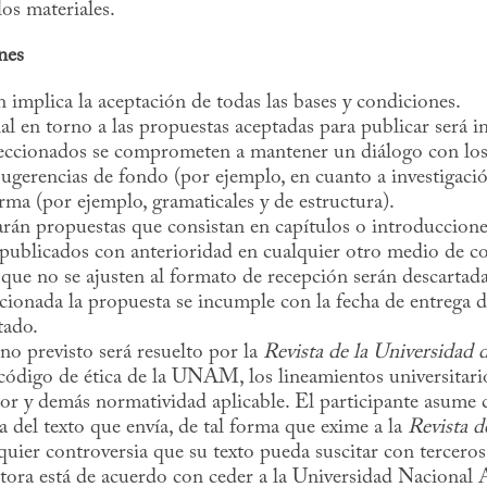
los materiales.
nes
n implica la aceptación de todas las bases y condiciones.
al en torno a las propuestas aceptadas para publicar será i
eccionados se comprometen a mantener un diálogo con los 
sugerencias de fondo (por ejemplo, en cuanto a investigació
orma (por ejemplo, gramaticales y de estructura).
rán propuestas que consistan en capítulos o introducciones
publicados con anterioridad en cualquier otro medio de c
que no se ajusten al formato de recepción serán descartada
ccionada la propuesta se incumple con la fecha de entrega d
tado.
no previsto será resuelto por la
Revista de la Universidad
código de ética de la UNAM, los lineamientos universitarios
or y demás normatividad aplicable. El participante asume 
a del texto que envía, de tal forma que exime a la
Revista d
uier controversia que su texto pueda suscitar con terceros
utora está de acuerdo con ceder a la Universidad Naciona