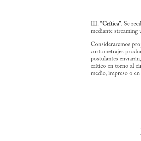
III.
“Crítica”
. Se rec
mediante streaming u
Consideraremos propu
cortometrajes produc
postulantes enviarán
crítico en torno al c
medio, impreso o en 