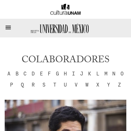
COLABORADORES
A
B
C
D
E
F
G
H
I
J
K
L
M
N
O
P
Q
R
S
T
U
V
W
X
Y
Z