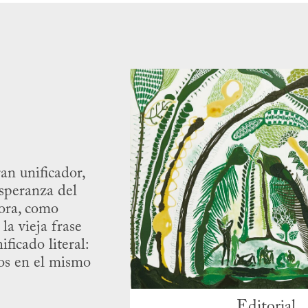
ran unificador,
esperanza del
ora, como
la vieja frase
ificado literal:
os en el mismo
Editorial