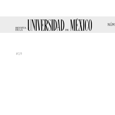
NÚM
#19