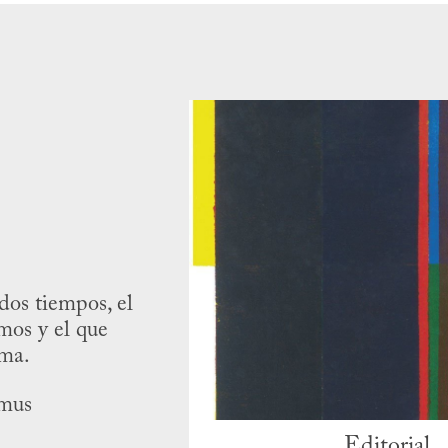
dos tiempos, el
mos y el que
rma.
amus
Editorial