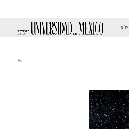
NÚM
#6