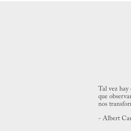
Tal vez hay 
que observa
nos transfo
- Albert C