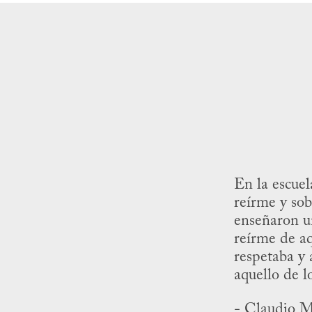
En la escuel
reírme y so
enseñaron u
reírme de a
respetaba y 
aquello de l
- Claudio M