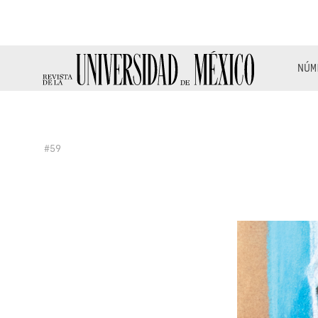
NÚM
#59