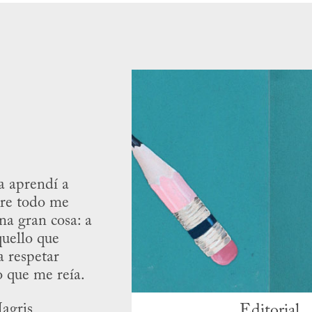
a aprendí a
bre todo me
na gran cosa: a
quello que
a respetar
o que me reía.
Editorial
agris