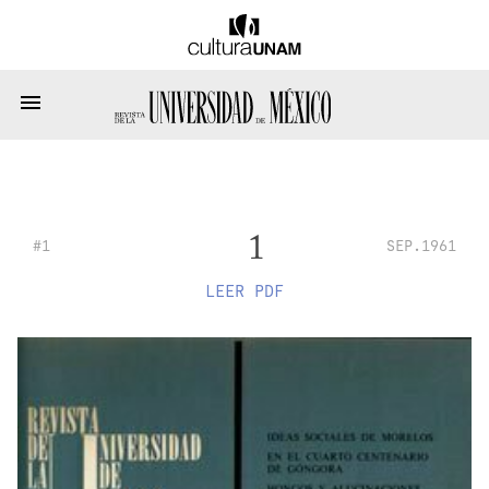
1
#1
SEP.1961
LEER PDF