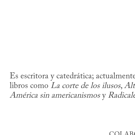
Es escritora y catedrática; actualme
libros como
La corte de los ilusos
,
Alt
América sin americanismos
y
Radicale
COLABO