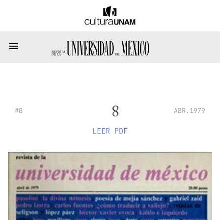
8
#8
ABR.1979
LEER PDF