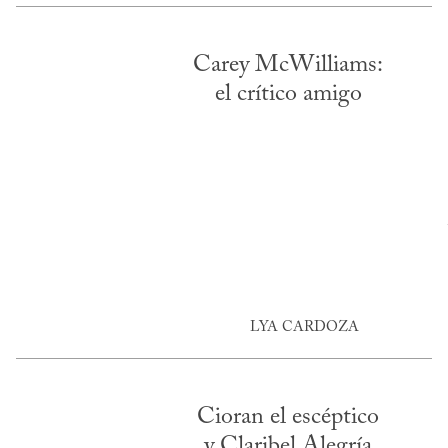
Carey McWilliams:
el crítico amigo
LYA CARDOZA
Cioran el escéptico
y Claribel Alegría