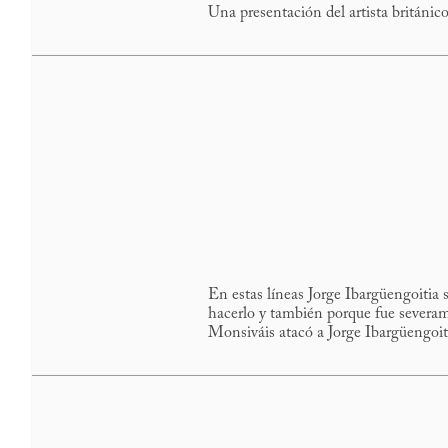
Una presentación del artista británic
En estas líneas Jorge Ibargüengoitia s
hacerlo y también porque fue severam
Monsiváis atacó a Jorge Ibargüengoitia