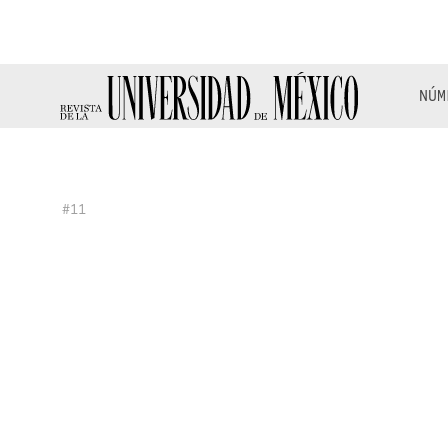
NÚM
#11