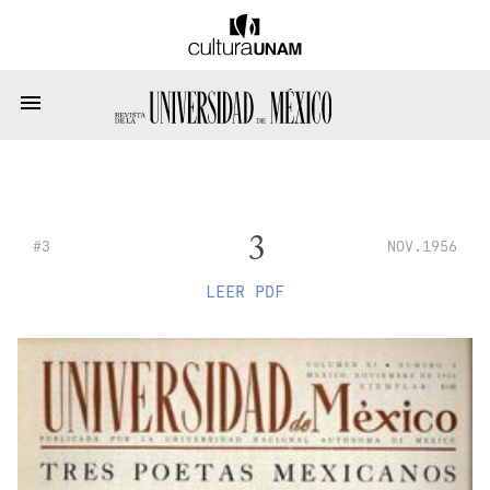
3
#3
NOV.1956
LEER PDF