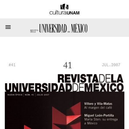
41
#41
JUL.2007