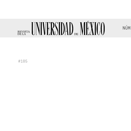
NÚM
#105