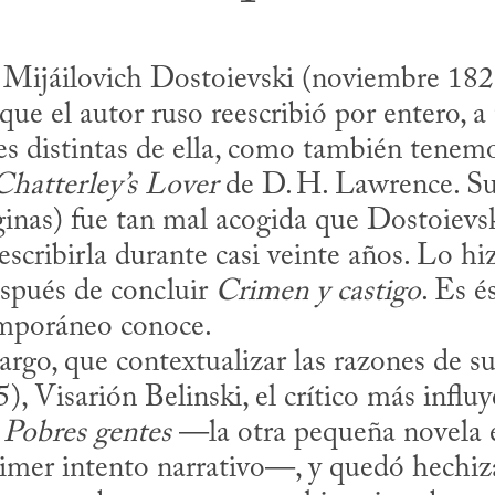
 Mijáilovich Dostoievski (noviembre 182
que el autor ruso reescribió por entero, a
es distintas de ella, como también tenemos
hatterley’s Lover
 de D. H. Lawrence. S
inas) fue tan mal acogida que Dostoievsk
scribirla durante casi veinte años. Lo hizo
pués de concluir 
Crimen y castigo
. Es é
emporáneo conoce.

, Visarión Belinski, el crítico más influy
 
Pobres gentes
 —la otra pequeña novela e
imer intento narrativo—, y quedó hechizad