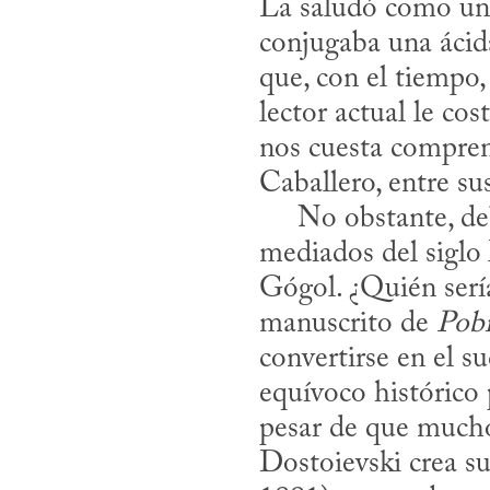
La saludó como una
conjugaba una ácida
que, con el tiempo,
lector actual le co
nos cuesta compren
Caballero, entre su
     No obstante, debemos recordar que Belinski y los críticos más avezados de 
mediados del siglo
Gógol. ¿Quién sería
manuscrito de 
Pobr
convertirse en el su
equívoco histórico 
pesar de que mucho
Dostoievski crea 