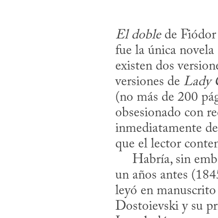
El doble
 de Fiódor
fue la única novela 
existen dos version
versiones de 
Lady C
(no más de 200 pág
obsesionado con ree
inmediatamente des
que el lector cont
     Habría, sin embargo, que contextualizar las razones de su obsesión. Apenas 
un años antes (1845)
leyó en manuscrito
Dostoievski y su pr