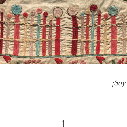
¡Soy
1