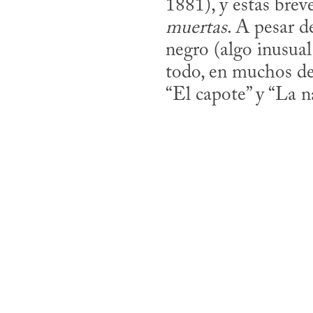
1881), y estas brev
muertas
. A pesar de
negro (algo inusual 
todo, en muchos de 
“El capote” y “La na