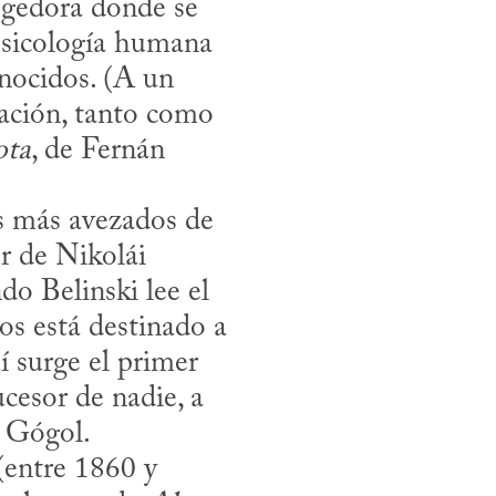
gedora donde se 
psicología humana 
nocidos. (A un 
nación, tanto como 
ota
, de Fernán 
 de Nikolái 
o Belinski lee el 
os está destinado a 
í surge el primer 
cesor de nadie, a 
 Gógol. 
(entre 1860 y 