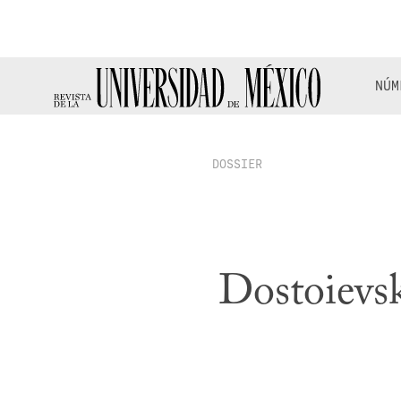
NÚM
DOSSIER
Dostoievs