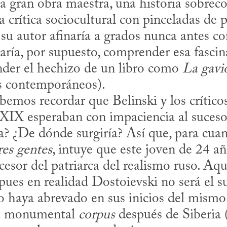
 gran obra maestra, una historia sobreco
 crítica sociocultural con pinceladas de 
 su autor afinaría a grados nunca antes co
staría, por supuesto, comprender esa fasci
der el hechizo de un libro como 
La gavi
s contemporáneos). 

 XIX esperaban con impaciencia al sucesor
? ¿De dónde surgiría? Así que, para cuand
es gentes
, intuye que este joven de 24 añ
cesor del patriarca del realismo ruso. Aqu
pues en realidad Dostoievski no será el su
 haya abrevado en sus inicios del mismo
su monumental 
corpus
 después de Siberia 