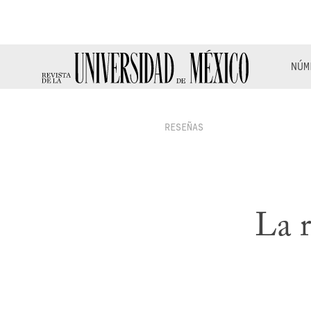
NÚM
RESEÑAS
La r