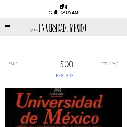
500
#500
SEP.1992
LEER PDF