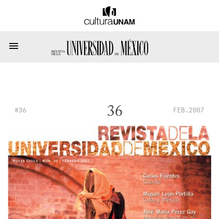
36
#36
FEB.2007