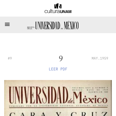
9
#9
MAY.1959
LEER PDF