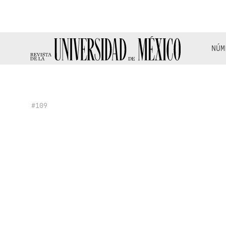
NÚM
#109