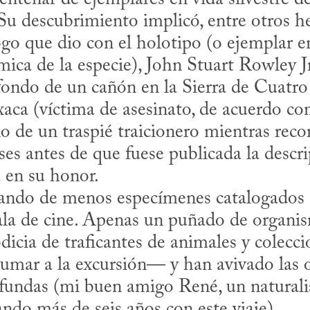
 Su descubrimiento implicó, entre otros he
go que dio con el holotipo (o ejemplar en 
ica de la especie), John Stuart Rowley Jr.
 fondo de un cañón en la Sierra de Cuatro 
aca (víctima de asesinato, de acuerdo con 
lo de un traspié traicionero mientras recor
es antes de que fuese publicada la descri
 en su honor.
la de cine. Apenas un puñado de organis
odicia de traficantes de animales y colecc
mar a la excursión— y han avivado las o
fundas (mi buen amigo René, un naturalist
ñando más de seis años con este viaje).