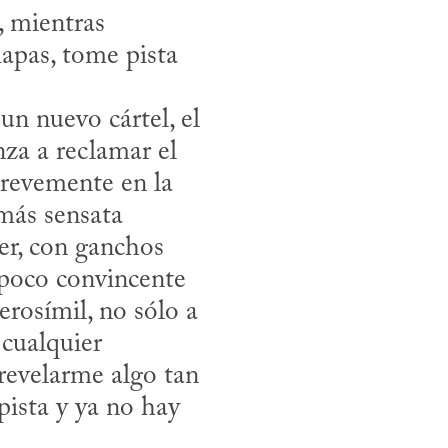
 mientras 
pas, tome pista 
a a reclamar el 
revemente en la 
más sensata 
er, con ganchos 
poco convincente 
rosímil, no sólo a 
cualquier 
evelarme algo tan 
ista y ya no hay 