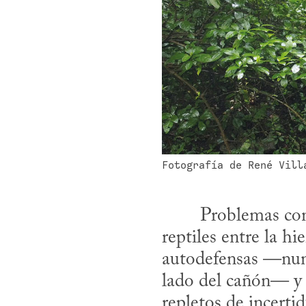
Fotografía de René Vill
reptiles entre la hi
autodefensas —nunca
lado del cañón— y 
repletos de incerti