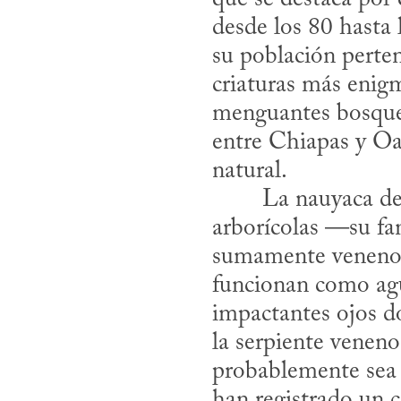
desde los 80 hasta 
su población perten
criaturas más enigm
menguantes bosques 
entre Chiapas y Oax
natural.
​	La nauyaca d
arborícolas —su fami
sumamente venenosos
funcionan como agu
impactantes ojos do
la serpiente veneno
probablemente sea l
han registrado un c