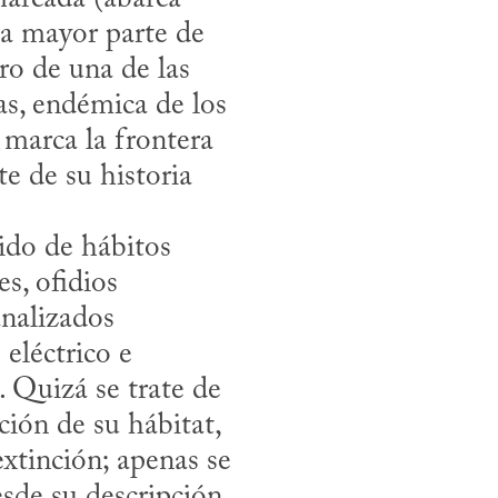
la mayor parte de 
ro de una de las 
as, endémica de los 
marca la frontera 
 de su historia 
rido de hábitos 
s, ofidios 
nalizados 
léctrico e 
 Quizá se trate de 
ión de su hábitat, 
xtinción; apenas se 
sde su descripción 