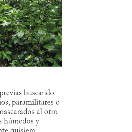
os, paramilitares o 
ascarados al otro 
s húmedos y 
te quisiera 