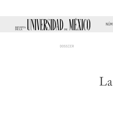
NÚM
DOSSIER
La