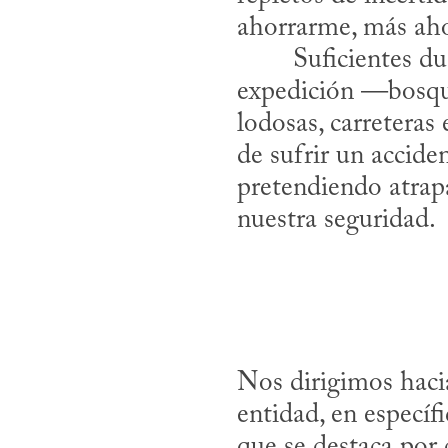
ahorrarme, más aho
expedición —bosque
lodosas, carreteras
de sufrir un accide
pretendiendo atrap
nuestra seguridad.
Nos dirigimos hacia
entidad, en específ
que se destaca por 