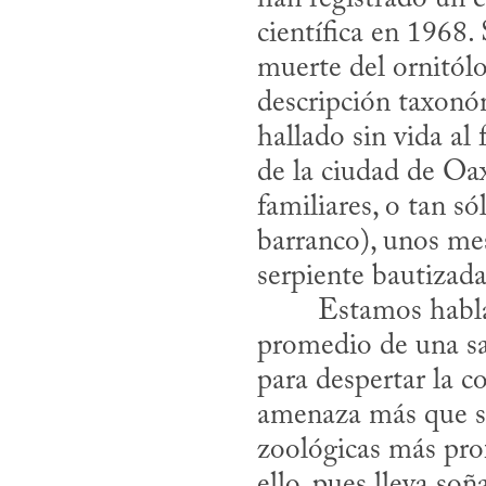
científica en 1968.
muerte del ornitólo
descripción taxonóm
hallado sin vida al
de la ciudad de Oax
familiares, o tan só
barranco), unos mes
serpiente bautizada
promedio de una sa
para despertar la c
amenaza más que su
zoológicas más pro
ello, pues lleva so