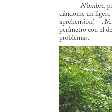
​	—
N’ombre
, 
dándome un ligero 
aprehensión)—. Mir
perímetro con el de
problemas.