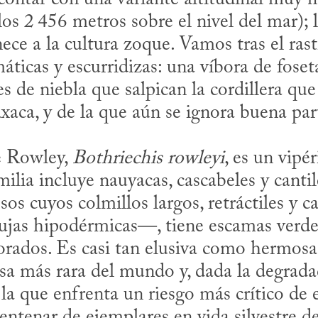
los 2 456 metros sobre el nivel del mar); 
ece a la cultura zoque. Vamos tras el rast
áticas y escurridizas: una víbora de foset
de niebla que salpican la cordillera que 
aca, y de la que aún se ignora buena parte
e Rowley, 
Bothriechis rowleyi
, es un vipé
lia incluye nauyacas, cascabeles y cantile
 cuyos colmillos largos, retráctiles y ca
jas hipodérmicas—, tiene escamas verde e
rados. Es casi tan elusiva como hermosa.
sa más rara del mundo y, dada la degradac
a que enfrenta un riesgo más crítico de e
entenar de ejemplares en vida silvestre de