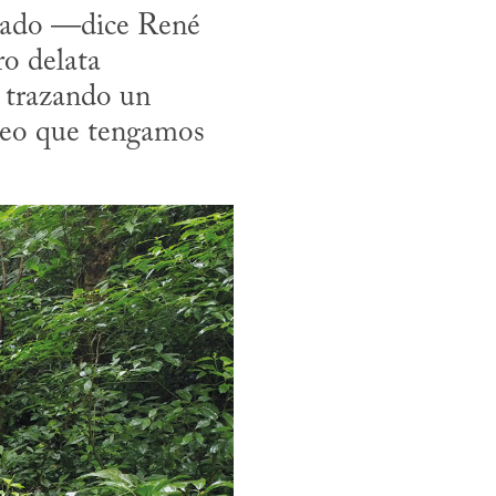
iado —dice René 
 delata 
trazando un 
reo que tengamos 