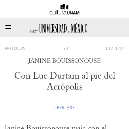
ARTÍCULOS
23
DIC.1937
JANINE BOUISSONOUSE
Con Luc Durtain al pie del
Acrópolis
LEER
PDF
Janine Bouissonouse viaja con el 