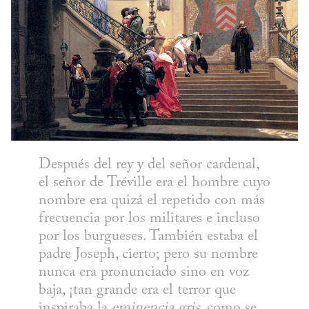
Después del rey y del señor cardenal, 
el señor de Tréville era el hombre cuyo 
nombre era quizá el repetido con más 
frecuencia por los militares e incluso 
por los burgueses. También estaba el 
padre Joseph, cierto; pero su nombre 
nunca era pronunciado sino en voz 
baja, ¡tan grande era el terror que 
inspiraba la 
eminencia gris
, como se 