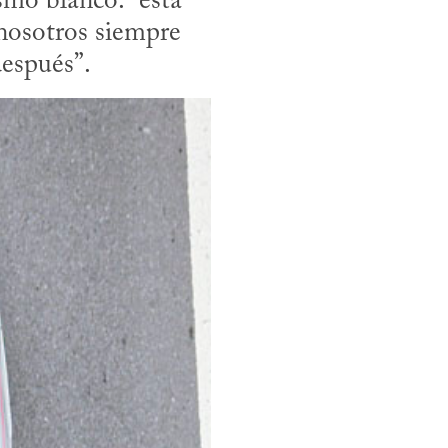
smo blanco: “esta 
nosotros siempre 
después”.