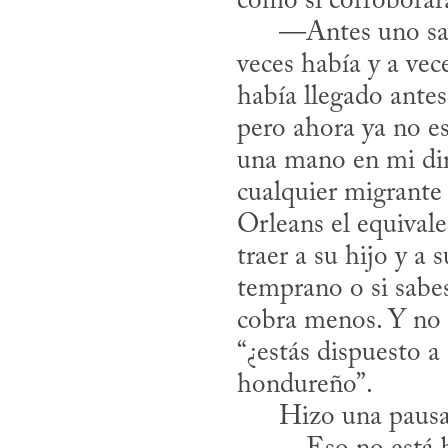
como si corroborara
      —Antes uno sabía cómo competir por un trabajo —dijo, así, de pronto—, a 
veces había y a vec
había llegado antes 
pero ahora ya no e
una mano en mi dir
cualquier migrante
Orleans el equivale
traer a su hijo y a
temprano o si sabes
cobra menos. Y no i
“¿estás dispuesto a
hondureño”. 

      Hizo una pausa, luego dijo:
