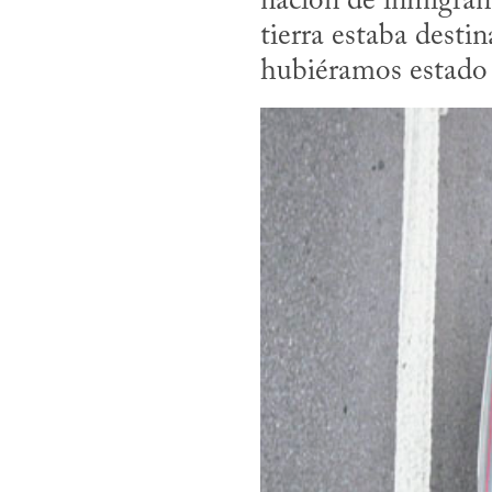
nación de inmigrant
tierra estaba desti
hubiéramos estado 