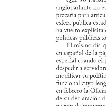
      Que los Estados Unidos es y ha sido siempre un país exclusivamente 
angloparlante no es
precaria para artic
esfera pública esta
ha vuelto explícita
políticas públicas x
      El mismo día que comenzó la nueva administración desapareció la versión 
en español de la pá
especial cuando el 
despedir a servidor
modificar su polític
funcional cuyo len
en febrero la Ofici
de su declaración d