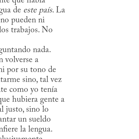
gua de 
este país
. La 
 no pueden ni 
os trabajos. No 
 volverse a 
 por su tono de 
arme sino, tal vez 
nte como yo tenía 
que hubiera gente a 
justo, sino lo 
ntar un sueldo 
iere la lengua. 
