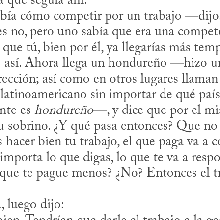
 que seguía ahí.

es no, pero uno sabía que era una competen
que tú, bien por él, ya llegarías más tempr
s así. Ahora llega un hondureño —hizo un
ección; así como en otros lugares llaman
 latinoamericano sin importar de qué país
nte es 
hondureño
—, y dice que por el m
 su sobrino. ¿Y qué pasa entonces? Que no 
 hacer bien tu trabajo, el que paga va a co
mporta lo que digas, lo que te va a respond
 que te pague menos? ¿No? Entonces el tra