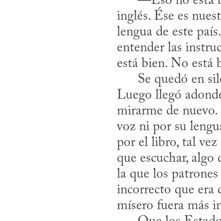
      —Eso no está bien. Tendrían que darle el trabajo a la gente que habla 
inglés. Ése es nues
lengua de este país
entender las instru
está bien. No está b
      Se quedó en silencio. Yo no dije nada. No me estaba preguntando nada. 
Luego llegó adonde 
mirarme de nuevo. 
voz ni por su lengu
por el libro, tal ve
que escuchar, algo 
la que los patrones
incorrecto que era 
mísero fuera más im