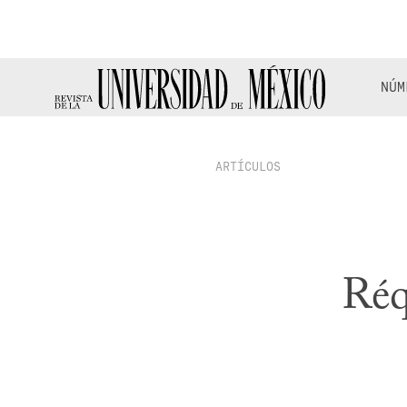
NÚM
ARTÍCULOS
Réq