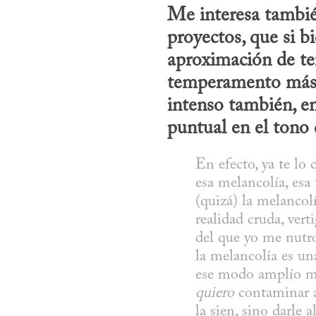
Me interesa también
proyectos, que si b
aproximación de te
temperamento más s
intenso también, en
puntual en el tono 
En efecto, ya te lo
esa melancolía, esa
(quizá) la melancol
realidad cruda, vert
del que yo me nutro
la melancolía es una
ese modo amplío mi 
quiero
 contaminar a
la sien, sino darle 