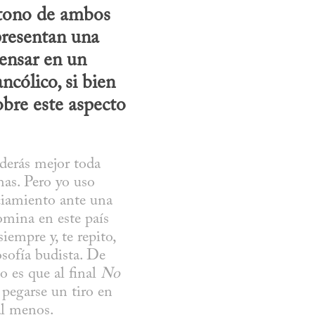
 tono de ambos 
presentan una 
nsar en un 
ólico, si bien 
bre este aspecto 
derás mejor toda 
as. Pero yo uso 
ciamiento ante una 
omina en este país 
empre y, te repito, 
sofía budista. De 
 es que al final 
No 
pegarse un tiro en 
 al menos.