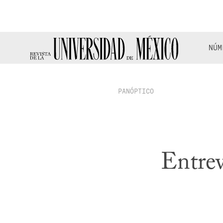
NÚM
PANÓPTICO
Entrev