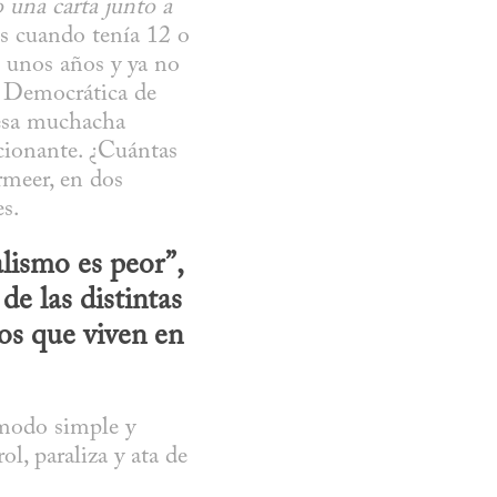
una carta junto a 
s cuando tenía 12 o 
 unos años y ya no 
 Democrática de 
esa muchacha 
ionante. ¿Cuántas 
meer, en dos 
es.
lismo es peor”, 
e las distintas 
s que viven en 
modo simple y 
, paraliza y ata de 