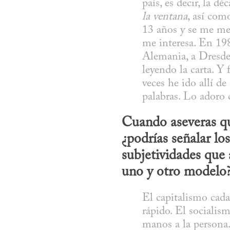
país, es decir, la d
la ventana
, así com
13 años y se me met
me interesa. En 198
Alemania, a Dresde,
leyendo la carta. 
veces he ido allí d
palabras. Lo adoro 
Cuando aseveras que
¿podrías señalar los
subjetividades que
uno y otro modelo
El capitalismo cada
rápido. El socialism
manos a la persona