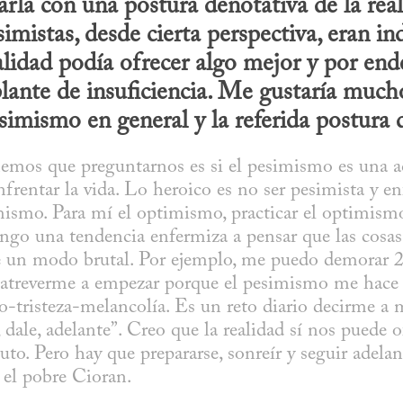
arla con una postura denotativa de la real
imistas, desde cierta perspectiva, eran in
lidad podía ofrecer algo mejor y por ende
plante de insuficiencia. Me gustaría much
simismo en general y la referida postura 
mos que preguntarnos es si el pesimismo es una ac
frentar la vida. Lo heroico es no ser pesimista y enf
ismo. Para mí el optimismo, practicar el optimismo,
ngo una tendencia enfermiza a pensar que las cosas 
e un modo brutal. Por ejemplo, me puedo demorar 2
 atreverme a empezar porque el pesimismo me hace c
-tristeza-melancolía. Es un reto diario decirme a 
o, dale, adelante”. Creo que la realidad sí nos puede o
to. Pero hay que prepararse, sonreír y seguir adelan
 el pobre Cioran.