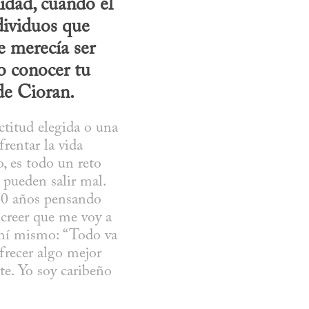
idad, cuando él 
dividuos que 
 merecía ser 
o conocer tu 
de Cioran.
titud elegida o una 
rentar la vida 
 es todo un reto 
pueden salir mal. 
0 años pensando 
reer que me voy a 
mí mismo: “Todo va 
frecer algo mejor 
te. Yo soy caribeño 