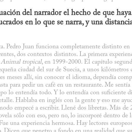
uación del narrador el hecho de que haya 
rados en lo que se narra, y una distancia
. Pedro Juan funciona completamente distinto en 
entes, dos contextos distintos. La primera experienci
 
Animal tropical
, en 1999-2000. El capítulo segundo
equeña ciudad del sur de Suecia, a unos kilómetros d
es meses allí, sin conocer el idioma, dependía com
ta para pedir un café en un restaurante. Me sentía 
o lo entendía todo. Y lo entendía con suficiente dist
etalle. Hablaba en inglés con la gente y eso me ayu
modo empecé a escribir. Llené dos libretas. Más de 2
vela sólo con eso, pero no, lo incorporé dentro de l
 Fue una experiencia hermosa. Hay lectores europeos 
o. Dicen que penetro a fondo en una realidad que s