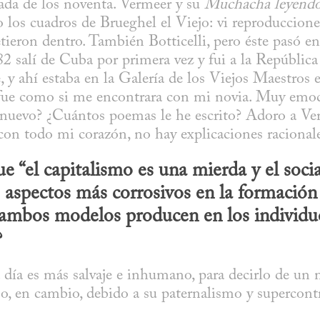
écada de los noventa. Vermeer y su 
Muchacha leyendo 
o los cuadros de Brueghel el Viejo: vi reproduccione
ieron dentro. También Botticelli, pero éste pasó en
2 salí de Cuba por primera vez y fui a la República
 y ahí estaba en la Galería de los Viejos Maestros 
Y fue como si me encontrara con mi novia. Muy emoc
e nuevo? ¿Cuántos poemas le he escrito? Adoro a Ver
con todo mi corazón, no hay explicaciones racional
 “el capitalismo es una mierda y el socia
 aspectos más corrosivos en la formación d
 ambos modelos producen en los individuo
?
 día es más salvaje e inhumano, para decirlo de un 
o, en cambio, debido a su paternalismo y supercontrol
.