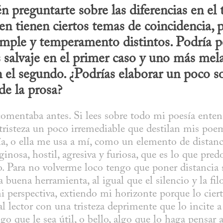
 preguntarte sobre las diferencias en el
ien tienen ciertos temas de coincidencia, 
mple y temperamento distintos. Podría pe
alvaje en el primer caso y uno más melanc
 el segundo. ¿Podrías elaborar un poco so
de la prosa?
 comentaba antes. Si lees sobre todo mi poesía enten
 tristeza un poco irremediable que destilan mis poem
ía, o ella me usa a mí, como un elemento de distan
iginosa, hostil, agresiva y furiosa, que es lo que pred
. Para no volverme loco tengo que poner distancia si
 buena herramienta, al igual que el silencio y la filo
perspectiva, extiendo mi horizonte porque lo cierto
l lector con una tristeza deprimente que lo incite a 
algo que le sea útil, o bello, algo que lo haga pensar