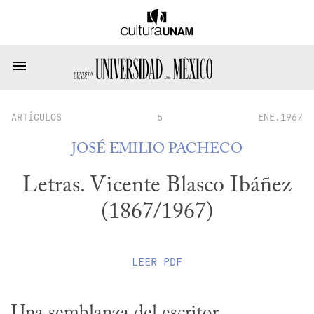
ARTÍCULOS
5
ENE.1967
JOSÉ EMILIO PACHECO
Letras. Vicente Blasco Ibáñez
(1867/1967)
LEER
PDF
Una semblanza del escritor 