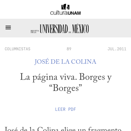
COLUMNISTAS
89
JUL.2011
JOSÉ DE LA COLINA
La página viva. Borges y
“Borges”
LEER
PDF
José de la Colina elige un fragmento 