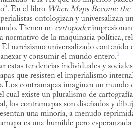
o”. En el libro 
When Maps Become the
rialistas ontologizan y universalizan una
undo. Tienen un 
cartopoder
 impresionante
a normativo de la maquinaria política, rel
. El narcisismo universalizado contenido 
1
a anexar y consumir el mundo entero.
apas que resisten el imperialismo internal
o. Los contramapas imaginan un mundo di
el cual existe un pluralismo de cartografía
al, los contramapas son diseñados y dibuj
resentan una minoría, a menudo reprimida
tramapa es una humilde pero esperanzada p