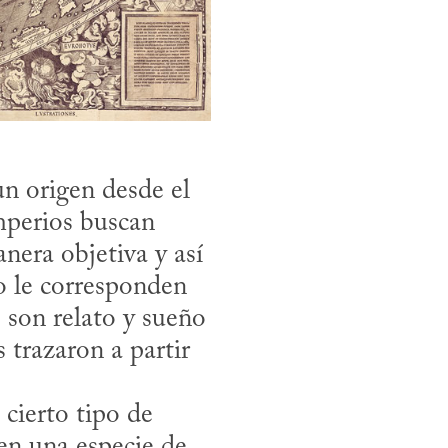
n origen desde el 
imperios buscan 
nera objetiva y así 
o le corresponden 
 son relato y sueño 
 trazaron a partir 
en una especie de 