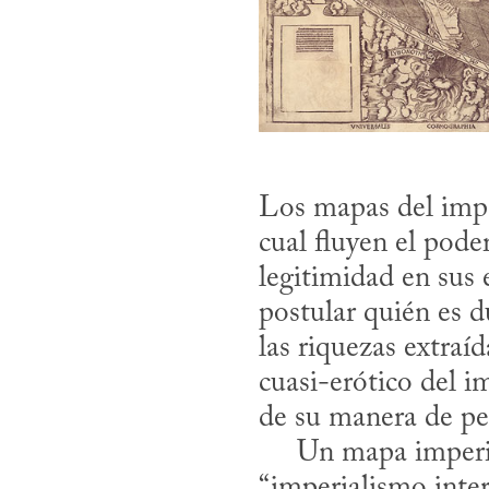
Los mapas del imper
cual fluyen el poder
legitimidad en sus 
postular quién es d
las riquezas extraíd
cuasi-erótico del im
de su manera de pen
     Un mapa imperialista es narcisista. El cartógrafo sufre de cierto tipo de 
“imperialismo inter