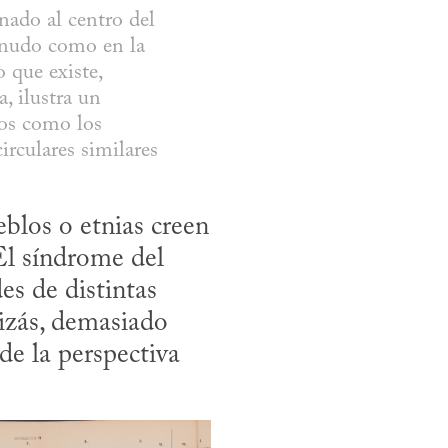
ado al centro del 
enudo como en la 
que existe, 
, ilustra un 
os como los 
rculares similares 
blos o etnias creen 
El síndrome del 
s de distintas 
izás, demasiado 
e la perspectiva 