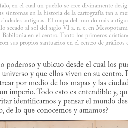
alo, en el cual un pueblo se cree divinamente design
us síntomas en la historia de la cartografía tan a m
s ciudades antiguas. El mapa del mundo más antiguo 
llo secado al sol del siglo VI a. n. e. en Mesopotamia
 Babilonia en el centro. Tanto los primeros cristian
n sus propios santuarios en el centro de gráficos ci
o poderoso y ubicuo desde el cual los pue
universo y que ellos viven en su centro. 
trear por medio de los mapas y las ciudade
 un imperio. Todo esto es entendible y, qu
ar identificarnos y pensar el mundo desd
rio, de lo que conocemos y amamos?