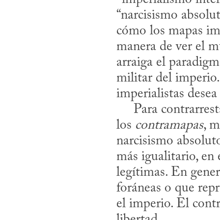
“narcisismo absolut
cómo los mapas impe
manera de ver el m
arraiga el paradigm
militar del imperio
imperialistas dese
     Para contrarrestar estas tendencias individuales y sociales también existen 
los 
contramapas
, m
narcisismo absolut
más igualitario, en 
legítimas. En gener
foráneas o que rep
el imperio. El con
libertad.