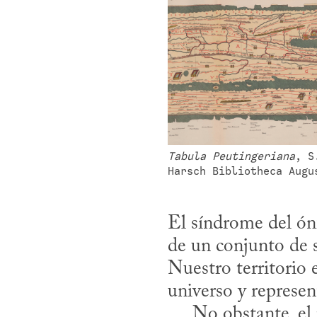
Tabula Peutingeriana
, S
Harsch Bibliotheca Augu
El síndrome del ónf
de un conjunto de s
Nuestro territorio 
universo y represent
     No obstante, el periodista y editor Cullen Murphy destaca el aspecto 