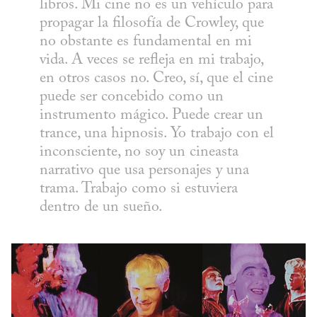
libros. Mi cine no es un vehículo para 
propagar la filosofía de Crowley, que 
no obstante es fundamental en mi 
vida. A veces se refleja en mi trabajo, 
en otros casos no. Creo, sí, que el cine 
puede ser concebido como un 
instrumento mágico. Puede crear un 
trance, una hipnosis. Yo trabajo con el 
inconsciente, no soy un cineasta 
narrativo que usa personajes y una 
trama. Trabajo como si estuviera 
dentro de un sueño.