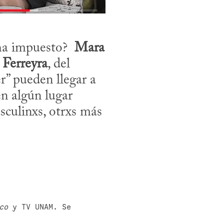
a impuesto?  
Mara 
Ferreyra
, del 
” pueden llegar a 
n algún lugar 
ulinxs, otrxs más 
co
 y TV UNAM. Se 