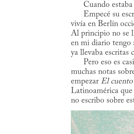
      Cuando estaba escribiendo el libro yo no me esperaba nada de esto.

      Empecé su escritura hace casi treinta años, en la primavera de 1984, cuando 
vivía en Ber­lín oc
Al principio no se l
en mi diario tengo 
ya llevaba escritas 
      Pero eso es casi todo lo que puedo señalar. A pesar de que en mi diario hay 
muchas notas sobre 
empezar 
El cuento 
Latinoamérica que 
no escribo sobre es