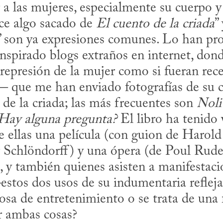
a las mujeres, especialmente su cuerpo y 
ce algo sacado de 
El cuento de la criada
”
” son ya expresiones comunes. Lo han proh
inspirado blogs extraños en internet, dond
 represión de la mujer como si fueran rece
que me han enviado fotografías de su c
 de la criada; las más frecuentes son 
Nolit
Hay alguna pregunta?
 El libro ha tenido 
e ellas una película (con guion de Harold 
r Schlöndorff) y una ópera (de Poul Ruder
 y también quienes asisten a manifestacio
estos dos usos de su indumentaria refleja
sa de entretenimiento o se trata de una f
r ambas cosas?
