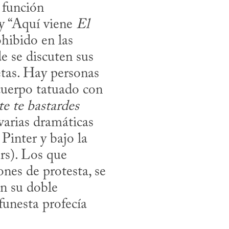
función 
 y “Aquí viene 
El 
ibido en las 
e se discuten sus 
tas. Hay personas 
uerpo tatuado con 
e te bastardes 
varias dramáticas 
Pinter y bajo la 
s). Los que 
nes de protesta, se 
n su doble 
unesta profecía 