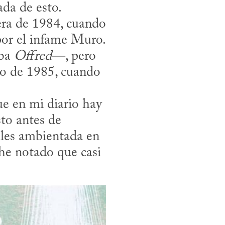
por el infame Muro. 
ba 
Offred
—, pero 
ro de 1985, cuando 
to antes de 
les ambientada en 
e notado que casi 