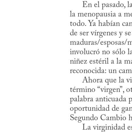
      En el pasado, las mujeres que sobrevivían el tiempo suficiente para alcanzar 
la menopausia a me
todo. Ya habían cam
de ser vírgenes y se
maduras/esposas/ma
involucró no sólo l
niñez estéril a la 
reconocida: un camb
      Ahora que la virginidad se ha secularizado por completo, de modo que el 
término “virgen”, o
palabra anticuada p
oportunidad de gana
Segundo Cambio ha 
      La virginidad es ahora un mero preámbulo o sala de espera de la cual hay 