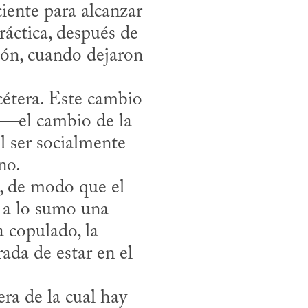
ctica, después de 
ón, cuando dejaron 
tera. Este cambio 
d —el cambio de la 
l ser socialmente 
o.

 a lo sumo una 
copulado, la 
da de estar en el 