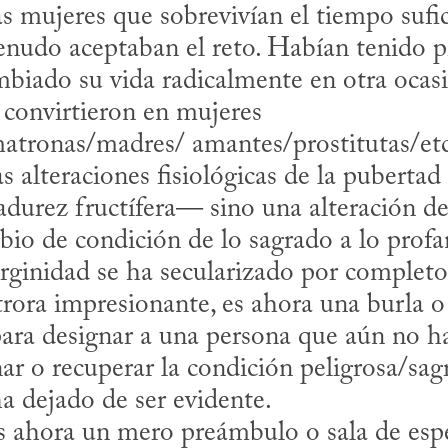
nudo aceptaban el reto. Habían tenido prá
biado su vida radicalmente en otra ocasi
 convirtieron en mujeres 
tronas/madres/ amantes/prostitutas/etcé
as alteraciones fisiológicas de la puberta
madurez fructífera— sino una alteración de
io de condición de lo sagrado a lo profan
trora impresionante, es ahora una burla o
ara designar a una persona que aún no ha 
r o recuperar la condición peligrosa/sagra
dejado de ser evidente.
