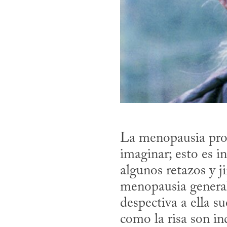
La menopausia pro
imaginar; esto es i
algunos retazos y j
menopausia general
despectiva a ella su
como la risa son ind