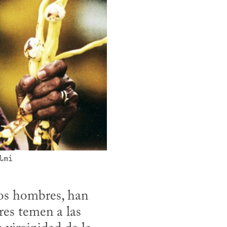
lmi
los hombres, han 
es temen a las 