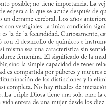
onto posible; no tiene importancia. La vej
 de espera a la que se acude después de que
 o un derrame cerebral. Los años anteriores
 son vestigiales: la única condición signif
 es la de la fecundidad. Curiosamente, es
ió con el desarrollo de químicos e instru
 sí misma sea una característica sin senti
durez femenina. El significado de la madu
ir, sino la simple capacidad de tener relac
d es compartida por púberes y mujeres en
ifuminación de las distinciones y la elimi
si completa. No hay rituales de iniciació
o. La Triple Diosa tiene una sola cara: la 
 vida entera de una mujer desde los diez 