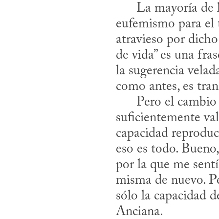
      La mayoría de la gente consideraría la vieja frase “cambio de vida” como un 
eufemismo para el 
atravieso por dicho
de vida” es una fra
la sugerencia velad
como antes, es tran
      Pero el cambio no es trivial, y me pregunto cuántas mujeres son lo 
suficientemente va
capacidad reproduc
eso es todo. Bueno,
por la que me sentí
misma de nuevo. Per
sólo la capacidad d
Anciana.
