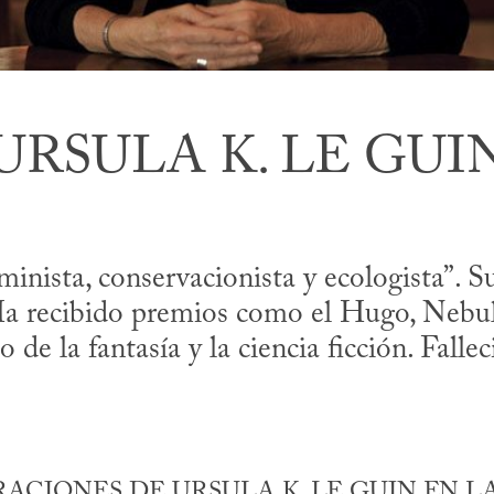
URSULA K. LE GUI
inista, conservacionista y ecologista”. S
Ha recibido premios como el Hugo, Nebula
de la fantasía y la ciencia ficción. Falle
CIONES DE URSULA K. LE GUIN EN L