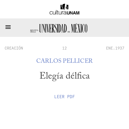
CREACIÓN
12
ENE.1937
CARLOS PELLICER
Elegía délfica
LEER
PDF