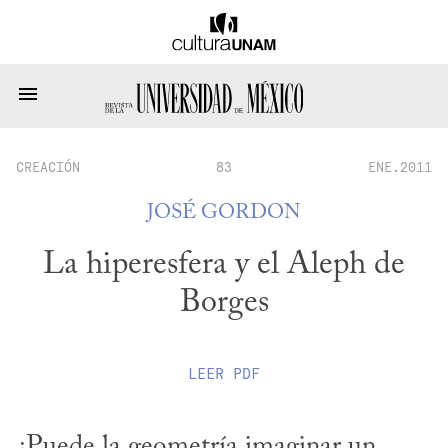
CREACIÓN
83
ENE.2011
JOSÉ GORDON
La hiperesfera y el Aleph de
Borges
LEER
PDF
¿Puede la geometría imaginar un 