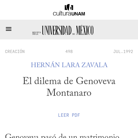
CREACIÓN
498
JUL.1992
HERNÁN LARA ZAVALA
El dilema de Genoveva
Montanaro
LEER
PDF
Genoveva pasó de un matrimonio 