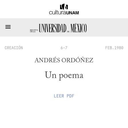
CREACIÓN
6-7
FEB.1980
ANDRÉS ORDÓÑEZ
Un poema
LEER
PDF