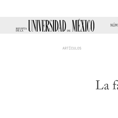
NÚM
ARTÍCULOS
La f