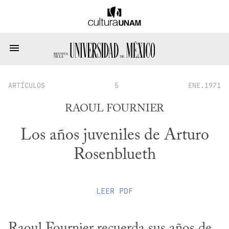
ARTÍCULOS
5
ENE.1971
RAOUL FOURNIER
Los años juveniles de Arturo
Rosenblueth
LEER
PDF
Raoul Fournier recuerda sus años de 