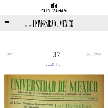
37
#37
ENE.1950
LEER PDF