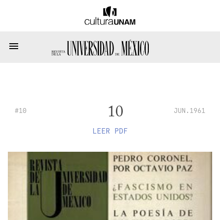
10
#10
JUN.1961
LEER PDF