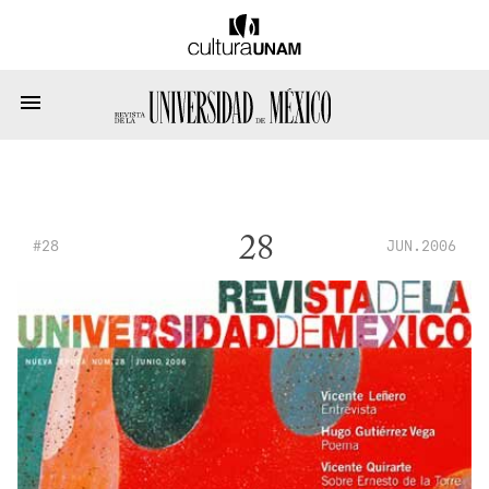
28
#28
JUN.2006