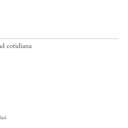
dad cotidiana
dad.