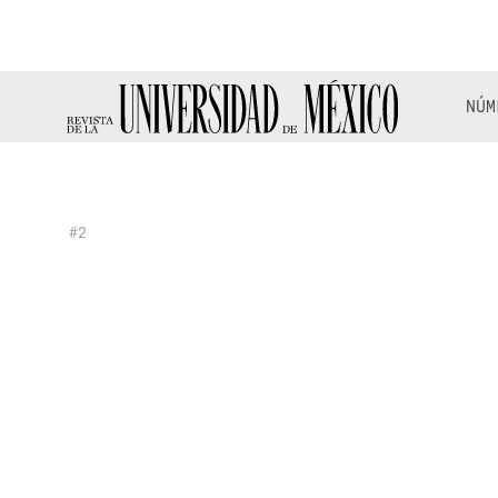
NÚM
#2