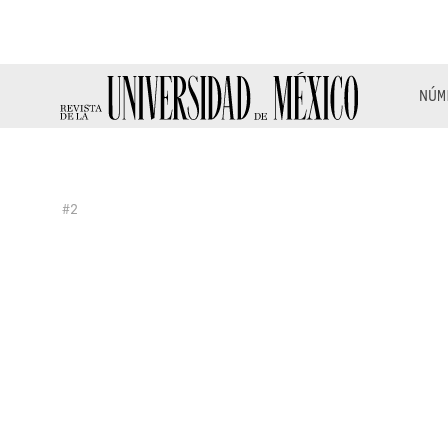
NÚM
#2