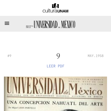
9
#9
MAY.1958
LEER PDF