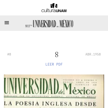
8
#8
ABR.1958
LEER PDF