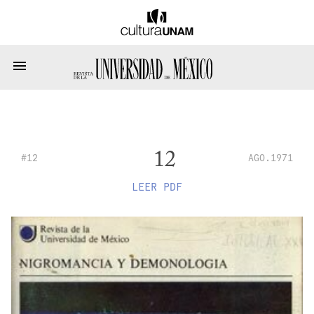
12
#12
AGO.1971
LEER PDF