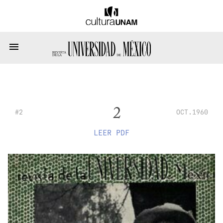
2
#2
OCT.1960
LEER PDF