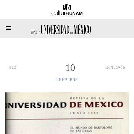
10
#10
JUN.1966
LEER PDF